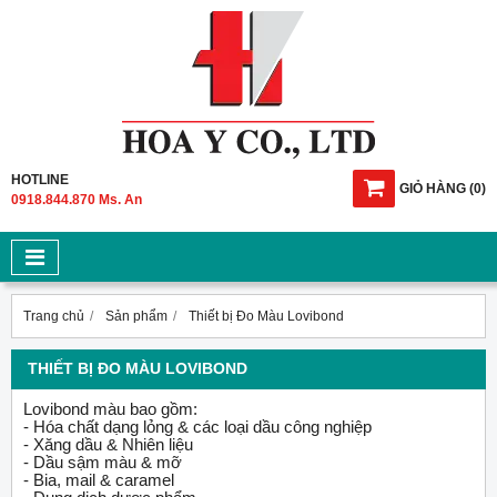
HOTLINE
GIỎ HÀNG
(
0
)
0918.844.870 Ms. An
Trang chủ
Sản phẩm
Thiết bị Đo Màu Lovibond
THIẾT BỊ ĐO MÀU LOVIBOND
Lovibond màu bao gồm:
- Hóa chất dạng lỏng & các loại dầu công nghiệp
- Xăng dầu & Nhiên liệu
- Dầu sậm màu & mỡ
- Bia, mail & caramel