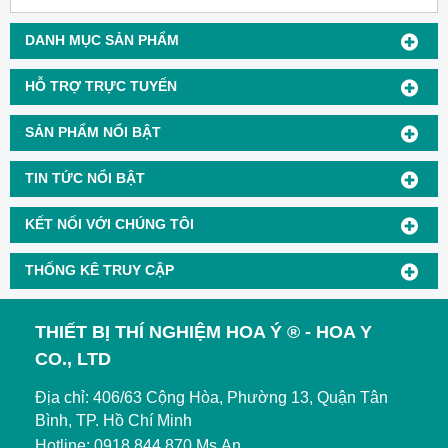
DANH MỤC SẢN PHẨM
HỖ TRỢ TRỰC TUYẾN
SẢN PHẨM NỔI BẬT
TIN TỨC NỔI BẬT
KẾT NỐI VỚI CHÚNG TÔI
THỐNG KÊ TRUY CẬP
THIẾT BỊ THÍ NGHIỆM HOA Ý ® - HOA Y
CO., LTD
Địa chỉ: 406/63 Cộng Hòa, Phường 13, Quận Tân
Bình, TP. Hồ Chí Minh
Hotline: 0918.844.870 Ms.An