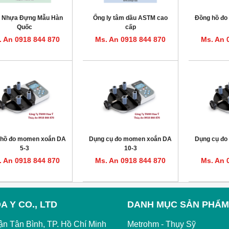
i Nhựa Đựng Mẫu Hàn
Ống ly tâm dầu ASTM cao
Đồng hồ đ
Quốc
cấp
. An 0918 844 870
Ms. An 0918 844 870
Ms. An 
 hồ đo momen xoắn DA
Dụng cụ đo momen xoắn DA
Dụng cụ đ
5-3
10-3
. An 0918 844 870
Ms. An 0918 844 870
Ms. An 
A Y CO., LTD
DANH MỤC SẢN PHẨM
ận Tân Bình, TP. Hồ Chí Minh
Metrohm - Thụy Sỹ