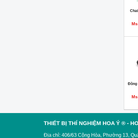
Cha
Ms
Đồng
Ms
THIẾT BỊ THÍ NGHIỆM HOA Ý ® - HO
Địa chỉ: 406/63 Cộng Hòa, Phường 13, Qu