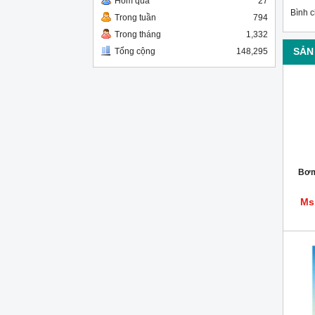
Hôm qua
27
Bình 
Trong tuần
794
Trong tháng
1,332
SẢN
Tổng cộng
148,295
Bơm
Ms