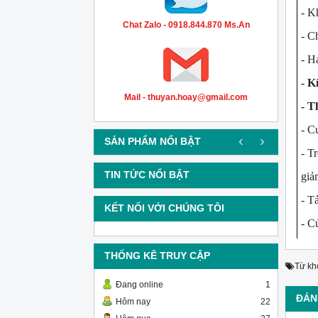
- Kh
Chat Zalo - 0918.844.870 Ms.An
- Ch
- Ha
- K
Mail - thuyan.hoay@gmail.com
- Th
- Cu
‹
›
SẢN PHẨM NỔI BẬT
- Tr
TIN TỨC NỔI BẬT
giảm
- Tả
KẾT NỐI VỚI CHÚNG TÔI
- C
THỐNG KÊ TRUY CẬP
Từ kh
Đang online
1
ĐÁN
Hôm nay
22