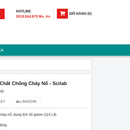
HOTLINE
GIỎ HÀNG
(
0
)
0918.844.870 Ms. An
KA
Chất Chống Cháy Nổ - Scilab
iá)
ET
LINKEDIN
háy nổ, dung tích 30 galon (114 Lít).
động