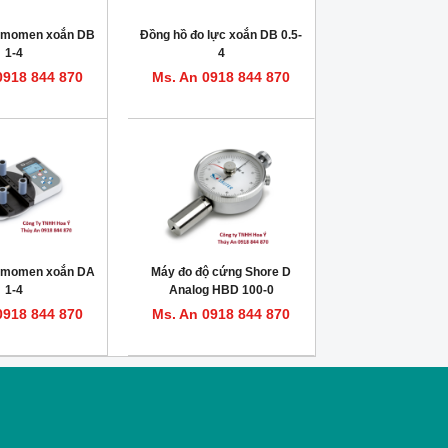
o momen xoắn DB
Đồng hồ đo lực xoắn DB 0.5-
1-4
4
0918 844 870
Ms. An 0918 844 870
o momen xoắn DA
Máy đo độ cứng Shore D
1-4
Analog HBD 100-0
0918 844 870
Ms. An 0918 844 870