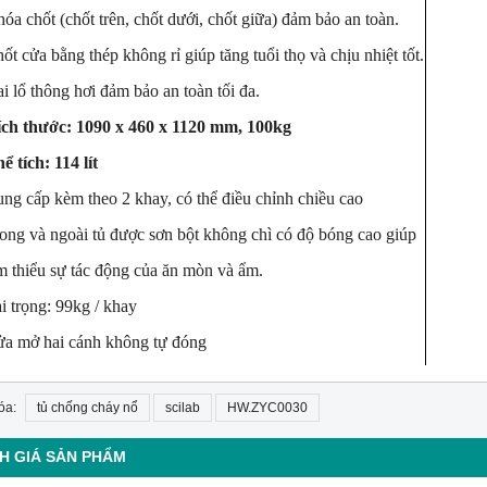
óa chốt (chốt trên, chốt dưới, chốt giữa) đảm bảo an toàn.
ốt cửa bằng thép không rỉ giúp tăng tuổi thọ và chịu nhiệt tốt.
i lổ thông hơi đảm bảo an toàn tối đa.
ích thước: 1090 x 460 x 1120 mm, 100kg
ể tích: 114 lít
ng cấp kèm theo 2 khay, có thể điều chỉnh chiều cao
ong và ngoài tủ được sơn bột không chì có độ bóng cao giúp
 thiểu sự tác động của ăn mòn và ẩm.
i trọng: 99kg / khay
ửa mở hai cánh không tự đóng
óa:
tủ chống cháy nổ
scilab
HW.ZYC0030
H GIÁ SẢN PHẨM