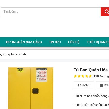
HƯỚNG DẪN MUA HÀNG
TIN TỨC
LIÊN HỆ
THIẾT BỊ TANA
g Cháy Nổ - Scilab
Tủ Bảo Quản Hóa 
(138 đánh g
SHARE
TWE
- Tủ chứa hóa chất chống c
- Loại 2 cửa mở không tự 