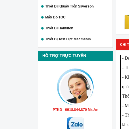
Thiết Bị Khuấy Trộn Sliverson
Máy Đo TOC
Thiết Bị Hamilton
Thiết Bị Test Lực Mecmesin
CHI T
HỖ TRỢ TRỰC TUYẾN
- Đạ
- Tu
- Kh
quản
Thô
- M
PTKD - 0918.844.870 Ms.An
- Th
là k