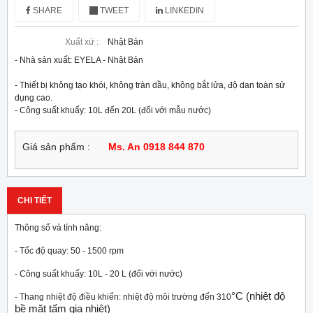
SHARE
TWEET
LINKEDIN
Xuất xứ :
Nhật Bản
- Nhà sản xuất: EYELA - Nhật Bản
- Thiết bị không tạo khói, không tràn dầu, không bắt lửa, độ dan toàn sử 
dụng cao.
- Công suất khuấy: 10L đến 20L (đối với mẫu nước)
Giá sản phẩm :
Ms. An 0918 844 870
CHI TIẾT
Thông số và tính năng:
- Tốc độ quay: 50 - 1500 rpm
- Công suất khuấy: 10L - 20 L (đối với nước)
°C (nhiệt độ
- Thang nhiệt độ điều khiển: nhiệt độ môi trường đến 310
bề mặt tấm gia nhiệt)