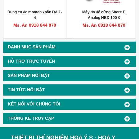
Dụng cụ đo momen xoắn DA 1-
Máy đo độ cứng Shore D
4
Analog HBD 100-0
Ms. An 0918 844 870
Ms. An 0918 844 870
DANH MỤC SẢN PHẨM
HỖ TRỢ TRỰC TUYẾN
SẢN PHẨM NỔI BẬT
TIN TỨC NỔI BẬT
KẾT NỐI VỚI CHÚNG TÔI
THỐNG KÊ TRUY CẬP
THIẾT BỊ THÍ NGHIỆM HOA Ý ® - HOA Y