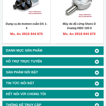
Dụng cụ đo momen xoắn DA 1-
Máy đo độ cứng Shore D
4
Analog HBD 100-0
Ms. An 0918 844 870
Ms. An 0918 844 870
DANH MỤC SẢN PHẨM
HỖ TRỢ TRỰC TUYẾN
SẢN PHẨM NỔI BẬT
TIN TỨC NỔI BẬT
KẾT NỐI VỚI CHÚNG TÔI
THỐNG KÊ TRUY CẬP