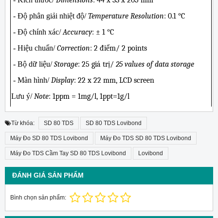
Dimensions
: 44 x 33 x 205 mm
- Độ phân giải nhiệt độ/
Temperature Resolution
: 0.1 °C
- Độ chính xác/
Accuracy
: ± 1 °C
- Hiệu chuẩn/
Correction
: 2 điểm/ 2 points
- Bộ dữ liệu/
Storage
: 25 giá trị/
25 values of data storage
- Màn hình/
Display
: 22 x 22 mm, LCD screen
Lưu ý/
Note
: 1ppm = 1mg/l, 1ppt=1g/l
Từ khóa:
SD 80 TDS
SD 80 TDS Lovibond
Máy Đo SD 80 TDS Lovibond
Máy Đo TDS SD 80 TDS Lovibond
Máy Đo TDS Cầm Tay SD 80 TDS Lovibond
Lovibond
ĐÁNH GIÁ SẢN PHẨM
Bình chọn sản phẩm: