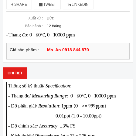
SHARE
TWEET
LINKEDIN
Xuất xứ :
Đức
Bảo hành :
12 tháng
Thang đo:
 0 - 60°C, 0 - 10000 ppm
- 
Giá sản phẩm :
Ms. An 0918 844 870
CHI TIẾT
Thông số kỹ thuật/
Specification
:
- Thang đo/
Measuring Range
: 0 - 60°C, 0 - 10000 ppm
- Độ phân giải/
Resolution
: 1ppm (0 - <= 999ppm)
0.01ppt (1.0 - 10.00ppt)
- Độ chính xác/
Accuracy
:
±3% FS
- Kích thước/