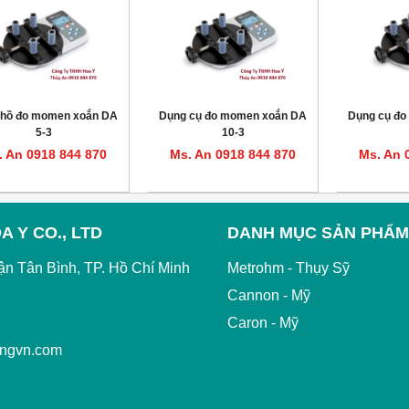
 hồ đo momen xoắn DA
Dụng cụ đo momen xoắn DA
Dụng cụ đ
5-3
10-3
. An 0918 844 870
Ms. An 0918 844 870
Ms. An 
A Y CO., LTD
DANH MỤC SẢN PHẨM
ận Tân Bình, TP. Hồ Chí Minh
Metrohm - Thụy Sỹ
Cannon - Mỹ
Caron - Mỹ
angvn.com