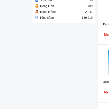
Hôm qua
50
Trong tuần
1,709
Trong tháng
2,247
Tổng cộng
149,210
Bơm
Ms
Cha
Ms