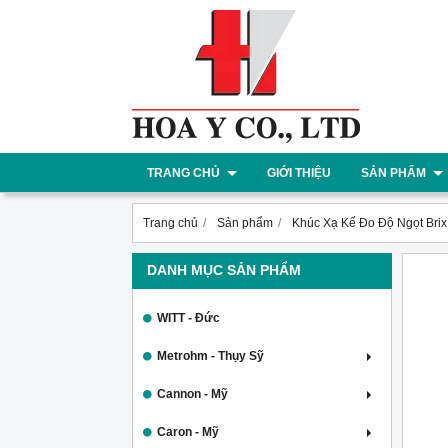
TRANG CHỦ
GIỚI THIỆU
SẢN PHẨM
Trang chủ
Sản phẩm
Khúc Xạ Kế Đo Độ Ngọt Br
DANH MỤC SẢN PHẨM
WITT - Đức
Metrohm - Thụy Sỹ
Cannon - Mỹ
Caron - Mỹ