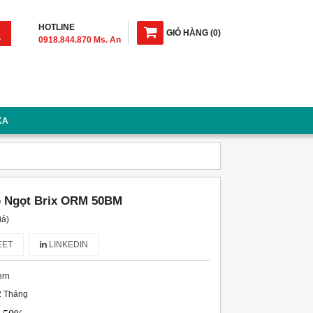
HOTLINE
GIỎ HÀNG
(
0
)
0918.844.870 Ms. An
KA
ộ Ngọt Brix ORM 50BM
iá)
ET
LINKEDIN
ern
2 Tháng