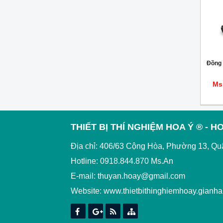
Đồng
Ms
THIẾT BỊ THÍ NGHIỆM HOA Ý ® - HO
Địa chỉ: 406/63 Cộng Hòa, Phường 13, Qu
Hotline: 0918.844.870 Ms.An
E-mail: thuyan.hoay@gmail.com
Website:
www.thietbithinghiemhoay.gianh