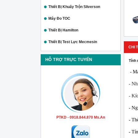
Thiết Bị Khuấy Trộn Sliverson
Máy Đo TOC
Thiết Bị Hamilton
Thiết Bị Test Lực Mecmesin
CHI T
HỖ TRỢ TRỰC TUYẾN
Tính 
- Má
- Nh
- Kí
- Ng
PTKD - 0918.844.870 Ms.An
- Th
- Tí