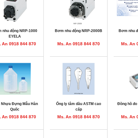
 nhu động NRP-1000
Bơm nhu động NRP-2000B
Bơm nhu đ
EYELA
. An 0918 844 870
Ms. An 0918 844 870
Ms. An 
i Nhựa Đựng Mẫu Hàn
Ống ly tâm dầu ASTM cao
Đồng hồ đ
Quốc
cấp
. An 0918 844 870
Ms. An 0918 844 870
Ms. An 