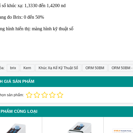
ỉ số khúc xạ: 1,3330 đến 1,4200 nd
ang đo Brix: 0 đến 50%
ng hình hiển thị: màng hình kỹ thuật số
óa:
brix
Kern
Khúc Xạ Kế Kỹ Thuật Số
ORM 50BM
ORM 50BM - 
H GIÁ SẢN PHẨM
chọn sản phẩm:
 PHẨM CÙNG LOẠI