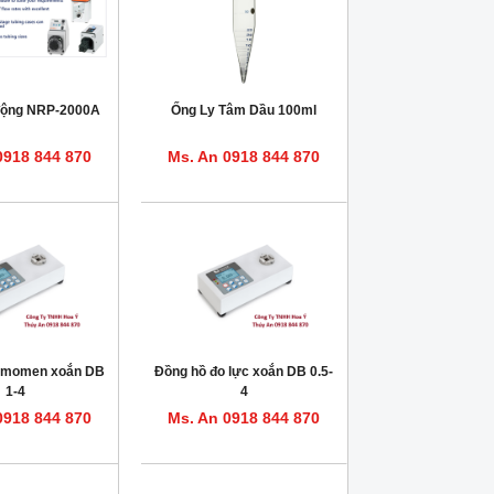
ộng NRP-2000A
Ống Ly Tâm Dầu 100ml
0918 844 870
Ms. An 0918 844 870
o momen xoắn DB
Đồng hồ đo lực xoắn DB 0.5-
1-4
4
0918 844 870
Ms. An 0918 844 870