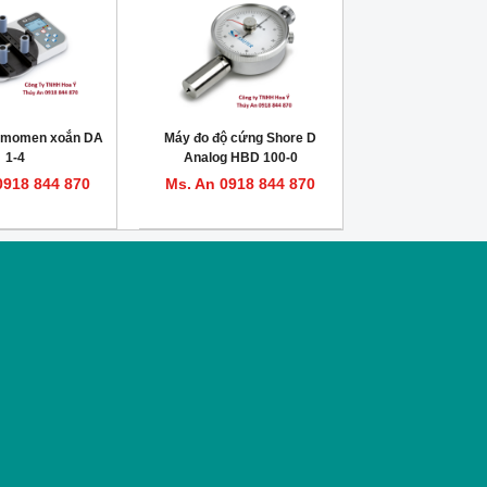
o momen xoắn DA
Máy đo độ cứng Shore D
1-4
Analog HBD 100-0
0918 844 870
Ms. An 0918 844 870