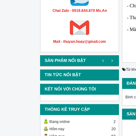
- Ch
Chat Zalo - 0918.844.870 Ms.An
- Th
- Mà
Mail - thuyan.hoay@gmail.com
‹
›
SẢN PHẨM NỔI BẬT
Từ kh
TIN TỨC NỔI BẬT
ĐÁN
KẾT NỐI VỚI CHÚNG TÔI
Bình 
THỐNG KÊ TRUY CẬP
SẢN
Đang online
2
Hôm nay
20