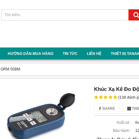
HƯỚNG DẪN MUA HÀNG
TIN TỨC
LIÊN HỆ
THIẾT BỊ TANA
ix ORM 50BM
Khúc Xạ Kế Đo Đ
(138 đánh g
SHARE
TWE
Xuất xứ :
K
Bảo hành :
1