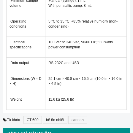
Minimum sample
Manual (syringe): 1 mL
volume
With peristaltic pump: 8 mL
Operating
5 °C to 35 °C, <85% relative humidity (non-
conditions
condensing)
Electrical
100 Vac to 240 Vac, 50/60 Hz; ~30 watts
specifications
power consumption
Data output
RS-232C and USB
Dimensions (W × D
25.1 cm × 40.8 cm × 16.5 cm (10.0 in × 16.0 in
× H)
× 6.5 in)
Weight
11.6 kg (25.6 lb)
Từ khóa:
CT-600
bể ổn nhiệt
cannon