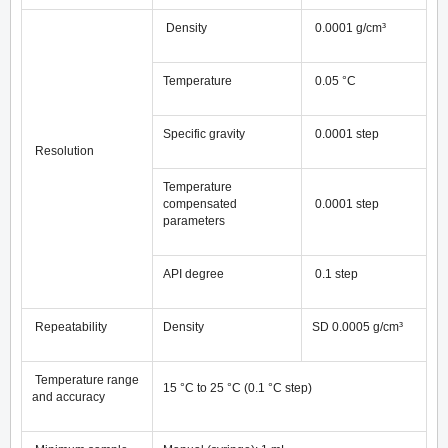
Density
0.0001 g/cm³
Temperature
0.05 °C
Specific gravity
0.0001 step
Resolution
Temperature
compensated
0.0001 step
parameters
API degree
0.1 step
Repeatability
Density
SD 0.0005 g/cm³
Temperature range
15 °C to 25 °C (0.1 °C step)
and accuracy