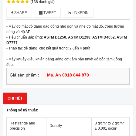
(138 đánh giá)
SHARE
TWEET
LINKEDIN
- Máy đo mật độ dạng dao động nhỏ gọn và nhẹ đo mật độ, trọng lượng 
riêng và độ API
- Tiêu chuẩn đáp ứng:
 ASTM D1250, ASTM D1298, ASTM D4052, ASTM 
D7777
- Thao tác dễ dàng, cho kết quả trong: 2 đến 4 phút
- Máy khuấy điều khiển bằng động cơ đảm bảo nhiệt độ bồn tắm đồng 
đều.
Giá sản phẩm :
Ms. An 0918 844 870
CHI TIẾT
Thông số kỹ thuật:
Test range and
0 g/cm³ to 2 g/cm³
Density
precision
± 0.001 g/cm³