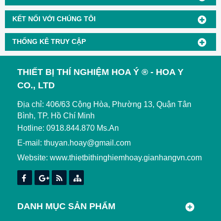
KẾT NỐI VỚI CHÚNG TÔI
THỐNG KÊ TRUY CẬP
THIẾT BỊ THÍ NGHIỆM HOA Ý ® - HOA Y
CO., LTD
Địa chỉ: 406/63 Cộng Hòa, Phường 13, Quận Tân
Bình, TP. Hồ Chí Minh
Hotline: 0918.844.870 Ms.An
E-mail: thuyan.hoay@gmail.com
Website:
www.thietbithinghiemhoay.gianhangvn.com
DANH MỤC SẢN PHẨM