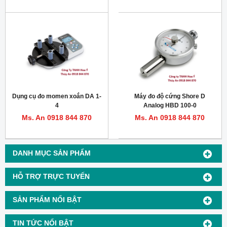
Dụng cụ đo momen xoắn DA 1-
Máy đo độ cứng Shore D
4
Analog HBD 100-0
Ms. An 0918 844 870
Ms. An 0918 844 870
DANH MỤC SẢN PHẨM
HỖ TRỢ TRỰC TUYẾN
SẢN PHẨM NỔI BẬT
TIN TỨC NỔI BẬT